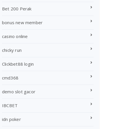
Bet 200 Perak
bonus new member
casino online
chicky run
Clickbet88 login
cmd368
demo slot gacor
IBCBET
idn poker