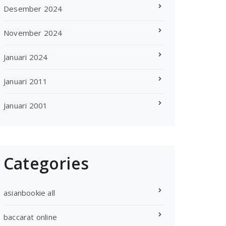
Desember 2024
November 2024
Januari 2024
Januari 2011
Januari 2001
Categories
asianbookie all
baccarat online