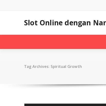
Skip
to
content
Slot Online dengan Na
Tag Archives: Spiritual Growth