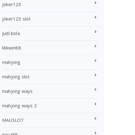
joker123
joker123 slot
judi bola
klikwin88
mahjong
mahjong slot
mahjong ways
mahjong ways 2
MAUSLOT
nova88