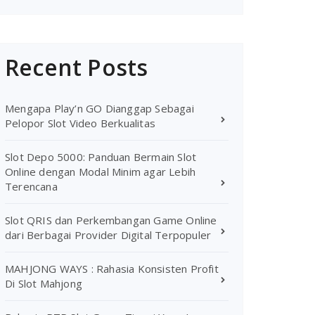
Recent Posts
Mengapa Play’n GO Dianggap Sebagai
Pelopor Slot Video Berkualitas
Slot Depo 5000: Panduan Bermain Slot
Online dengan Modal Minim agar Lebih
Terencana
Slot QRIS dan Perkembangan Game Online
dari Berbagai Provider Digital Terpopuler
MAHJONG WAYS : Rahasia Konsisten Profit
Di Slot Mahjong