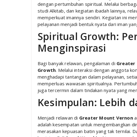
dengan pertumbuhan spiritual. Melalui berbag
studi Alkitab, dan kegiatan ibadah lainnya, re
memperkuat imannya sendiri. Kegiatan ini menj
pelayanan menjadi bentuk nyata dari iman yang
Spiritual Growth: Pe
Menginspirasi
Bagi banyak relawan, pengalaman di
Greater
Growth
. Melalui interaksi dengan anggota ko
menghadapi tantangan dalam pelayanan, seti
memperluas wawasan spiritualnya. Pertumbuhan i
juga tercermin dalam tindakan nyata yang mem
Kesimpulan: Lebih d
Menjadi relawan di
Greater Mount Vernon
a
adalah kesempatan untuk mengembangkan diri s
merasakan kepuasan batin yang tak ternilai. Da