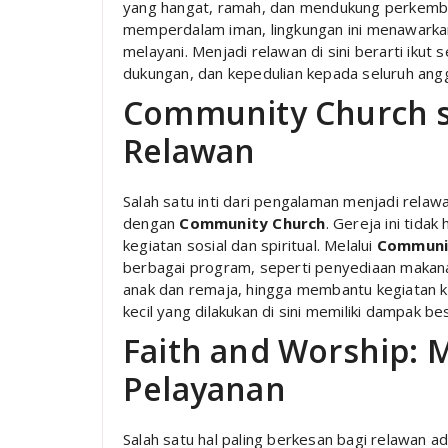
yang hangat, ramah, dan mendukung perkembang
memperdalam iman, lingkungan ini menawarkan
melayani. Menjadi relawan di sini berarti ikut
dukungan, dan kepedulian kepada seluruh ang
Community Church se
Relawan
Salah satu inti dari pengalaman menjadi relaw
dengan
Community Church
. Gereja ini tida
kegiatan sosial dan spiritual. Melalui
Communi
berbagai program, seperti penyediaan makan
anak dan remaja, hingga membantu kegiatan ko
kecil yang dilakukan di sini memiliki dampak b
Faith and Worship:
Pelayanan
Salah satu hal paling berkesan bagi relawan