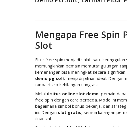
Mengapa Free Spin 
Slot
Fitur free spin menjadi salah satu keunggulan y
memungkinkan pemain memutar gulungan tanp
kemenangan bisa meningkat secara signifikan. 
demo pg soft
menjadi pilihan ideal. Denga
tanpa risiko kehilangan uang asli.
Melalui
situs online slot demo
, pemain dap
free spin dengan cara berbeda. Mode ini me
bagaimana simbol bonus bekerja, dan strategi
ini. Dengan
slot gratis
, semua kalangan pema
finansial.