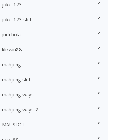
joker123
joker123 slot
judi bola
klikwin88
mahjong
mahjong slot
mahjong ways
mahjong ways 2
MAUSLOT
nova88