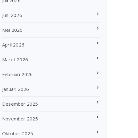
Juli 2026
Juni 2026
Mei 2026
April 2026
Maret 2026
Februari 2026
Januari 2026
Desember 2025
November 2025
Oktober 2025