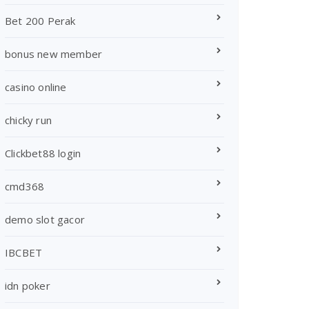
Bet 200 Perak
bonus new member
casino online
chicky run
Clickbet88 login
cmd368
demo slot gacor
IBCBET
idn poker