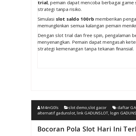
trial
, pemain dapat mencoba berbagai game
strategi tanpa risiko.
Simulasi
slot saldo 100rb
memberikan pengal
memungkinkan semua kalangan pemain menikmat
Dengan slot trial dan free spin, pengalaman b
menyenangkan. Pemain dapat mengasah kete
strategi kemenangan tanpa tekanan finansial.
M4inG0ls
slot demo
,
slot gacor
daftar G
alternatif gadunslot
,
link GADUNSLOT
,
login GADUN
Bocoran Pola Slot Hari Ini Te