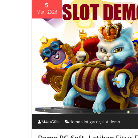
5
Mar, 2026
M4inG0ls
demo slot gacor
,
slot demo
Demo PG Soft, Latihan Fitur F