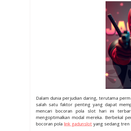
Dalam dunia perjudian daring, terutama perma
salah satu faktor penting yang dapat mem
mencari bocoran pola slot hari ini terb
mengoptimalkan modal mereka. Berbekal peng
bocoran pola
link gadunslot
yang sedang tren 