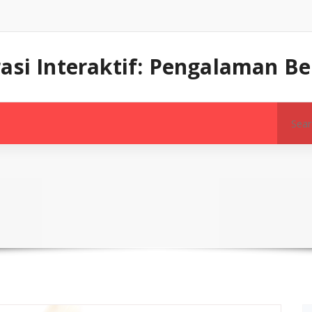
rasi Interaktif: Pengalaman 
Search
for: