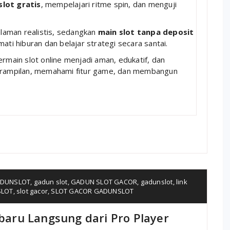
slot gratis
, mempelajari ritme spin, dan menguji
aman realistis, sedangkan
main slot tanpa deposit
i hiburan dan belajar strategi secara santai.
ermain slot online menjadi aman, edukatif, dan
rampilan, memahami fitur game, dan membangun
ADUNSLOT
,
gadun slot
,
GADUN SLOT GACOR
,
gadunslot
,
link
SLOT
,
slot gacor
,
SLOT GACOR GADUNSLOT
rbaru Langsung dari Pro Player