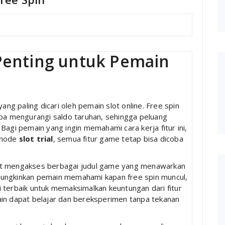
Penting untuk Pemain
ang paling dicari oleh pemain slot online. Free spin
a mengurangi saldo taruhan, sehingga peluang
Bagi pemain yang ingin memahami cara kerja fitur ini,
n mode
slot trial
, semua fitur game tetap bisa dicoba
at mengakses berbagai judul game yang menawarkan
mungkinkan pemain memahami kapan free spin muncul,
 terbaik untuk memaksimalkan keuntungan dari fitur
in dapat belajar dan bereksperimen tanpa tekanan