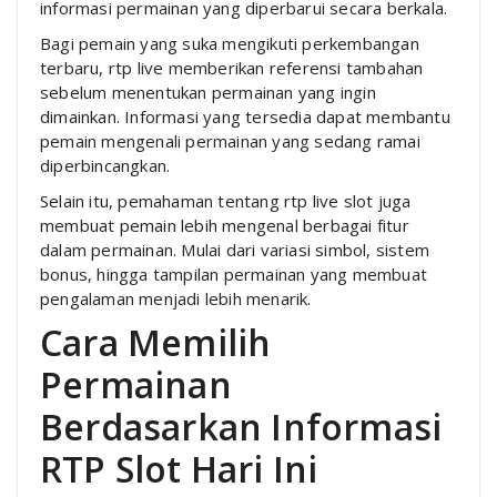
informasi permainan yang diperbarui secara berkala.
Bagi pemain yang suka mengikuti perkembangan
terbaru, rtp live memberikan referensi tambahan
sebelum menentukan permainan yang ingin
dimainkan. Informasi yang tersedia dapat membantu
pemain mengenali permainan yang sedang ramai
diperbincangkan.
Selain itu, pemahaman tentang rtp live slot juga
membuat pemain lebih mengenal berbagai fitur
dalam permainan. Mulai dari variasi simbol, sistem
bonus, hingga tampilan permainan yang membuat
pengalaman menjadi lebih menarik.
Cara Memilih
Permainan
Berdasarkan Informasi
RTP Slot Hari Ini