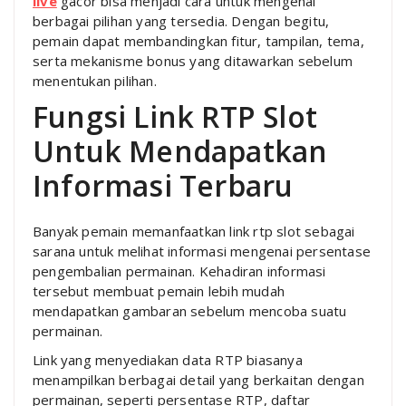
live
gacor bisa menjadi cara untuk mengenal
berbagai pilihan yang tersedia. Dengan begitu,
pemain dapat membandingkan fitur, tampilan, tema,
serta mekanisme bonus yang ditawarkan sebelum
menentukan pilihan.
Fungsi Link RTP Slot
Untuk Mendapatkan
Informasi Terbaru
Banyak pemain memanfaatkan link rtp slot sebagai
sarana untuk melihat informasi mengenai persentase
pengembalian permainan. Kehadiran informasi
tersebut membuat pemain lebih mudah
mendapatkan gambaran sebelum mencoba suatu
permainan.
Link yang menyediakan data RTP biasanya
menampilkan berbagai detail yang berkaitan dengan
permainan, seperti persentase RTP, daftar