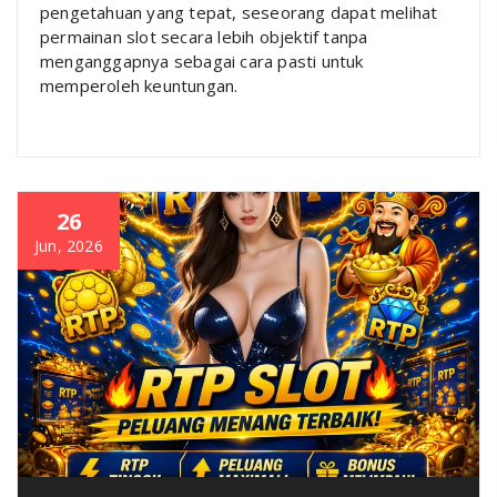
pengetahuan yang tepat, seseorang dapat melihat
permainan slot secara lebih objektif tanpa
menganggapnya sebagai cara pasti untuk
memperoleh keuntungan.
26
Jun, 2026