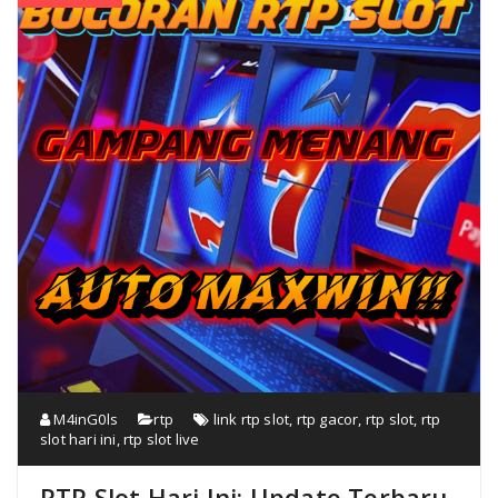
M4inG0ls
rtp
link rtp slot
,
rtp gacor
,
rtp slot
,
rtp
slot hari ini
,
rtp slot live
RTP Slot Hari Ini: Update Terbaru