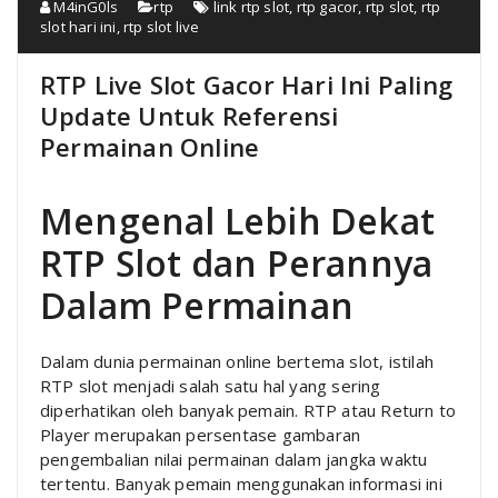
M4inG0ls
rtp
link rtp slot
,
rtp gacor
,
rtp slot
,
rtp
slot hari ini
,
rtp slot live
RTP Live Slot Gacor Hari Ini Paling
Update Untuk Referensi
Permainan Online
Mengenal Lebih Dekat
RTP Slot dan Perannya
Dalam Permainan
Dalam dunia permainan online bertema slot, istilah
RTP slot menjadi salah satu hal yang sering
diperhatikan oleh banyak pemain. RTP atau Return to
Player merupakan persentase gambaran
pengembalian nilai permainan dalam jangka waktu
tertentu. Banyak pemain menggunakan informasi ini