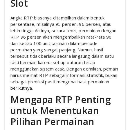
Slot
Angka RTP biasanya ditampilkan dalam bentuk
persentase, misalnya 95 persen, 96 persen, atau
lebih tinggi. Artinya, secara teori, permainan dengan
RTP 96 persen akan mengembalikan rata-rata 96
dari setiap 100 unit taruhan dalam periode
permainan yang sangat panjang. Namun, hasil
tersebut tidak berlaku secara langsung dalam satu
sesi bermain karena setiap putaran tetap
menggunakan sistem acak. Dengan demikian, pemain
harus melihat RTP sebagai informasi statistik, bukan
sebagai prediksi pasti mengenai hasil permainan
berikutnya.
Mengapa RTP Penting
untuk Menentukan
Pilihan Permainan