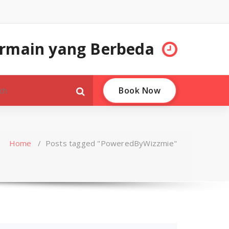
Bermain yang Berbeda
Book Now
Home
/
Posts tagged "PoweredByWizzmie"