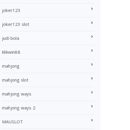
joker123
joker123 slot
judi bola
klikwin88
mahjong
mahjong slot
mahjong ways
mahjong ways 2
MAUSLOT