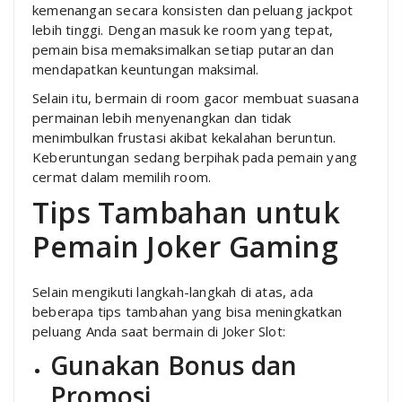
kemenangan secara konsisten dan peluang jackpot
lebih tinggi. Dengan masuk ke room yang tepat,
pemain bisa memaksimalkan setiap putaran dan
mendapatkan keuntungan maksimal.
Selain itu, bermain di room gacor membuat suasana
permainan lebih menyenangkan dan tidak
menimbulkan frustasi akibat kekalahan beruntun.
Keberuntungan sedang berpihak pada pemain yang
cermat dalam memilih room.
Tips Tambahan untuk
Pemain Joker Gaming
Selain mengikuti langkah-langkah di atas, ada
beberapa tips tambahan yang bisa meningkatkan
peluang Anda saat bermain di Joker Slot:
Gunakan Bonus dan
Promosi