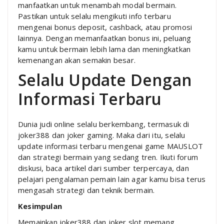
manfaatkan untuk menambah modal bermain.
Pastikan untuk selalu mengikuti info terbaru
mengenai bonus deposit, cashback, atau promosi
lainnya. Dengan memanfaatkan bonus ini, peluang
kamu untuk bermain lebih lama dan meningkatkan
kemenangan akan semakin besar.
Selalu Update Dengan
Informasi Terbaru
Dunia judi online selalu berkembang, termasuk di
joker388 dan joker gaming. Maka dari itu, selalu
update informasi terbaru mengenai game MAUSLOT
dan strategi bermain yang sedang tren. Ikuti forum
diskusi, baca artikel dari sumber terpercaya, dan
pelajari pengalaman pemain lain agar kamu bisa terus
mengasah strategi dan teknik bermain.
Kesimpulan
Memainkan joker388 dan joker slot memang