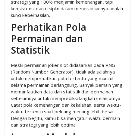
strategi yang 100% menjamin kemenangan, tapi
konsistensi dan disiplin dalam menerapkannya adalah
kunci keberhasilan.
Perhatikan Pola
Permainan dan
Statistik
Meski permainan joker slot didasarkan pada RNG
(Random Number Generator), tidak ada salahnya
untuk memperhatikan pola tertentu yang muncul
selama permainan berlangsung. Banyak pemain yang
memanfaatkan data dan statistik dari permainan
sebelumnya untuk memprediksi langkah selanjutnya.
Catat pola kemenangan dan kekalahan, serta waktu-
waktu tertentu saat peluang menang lebih besar.
Dengan begitu, kamu bisa mengatur waktu bermain
dan strategi yang lebih optimal.