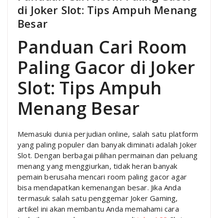
di Joker Slot: Tips Ampuh Menang
Besar
Panduan Cari Room
Paling Gacor di Joker
Slot: Tips Ampuh
Menang Besar
Memasuki dunia perjudian online, salah satu platform
yang paling populer dan banyak diminati adalah Joker
Slot. Dengan berbagai pilihan permainan dan peluang
menang yang menggiurkan, tidak heran banyak
pemain berusaha mencari room paling gacor agar
bisa mendapatkan kemenangan besar. Jika Anda
termasuk salah satu penggemar Joker Gaming,
artikel ini akan membantu Anda memahami cara