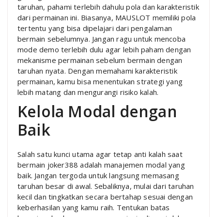
taruhan, pahami terlebih dahulu pola dan karakteristik
dari permainan ini. Biasanya, MAUSLOT memiliki pola
tertentu yang bisa dipelajari dari pengalaman
bermain sebelumnya. Jangan ragu untuk mencoba
mode demo terlebih dulu agar lebih paham dengan
mekanisme permainan sebelum bermain dengan
taruhan nyata. Dengan memahami karakteristik
permainan, kamu bisa menentukan strategi yang
lebih matang dan mengurangi risiko kalah.
Kelola Modal dengan
Baik
Salah satu kunci utama agar tetap anti kalah saat
bermain joker388 adalah manajemen modal yang
baik. Jangan tergoda untuk langsung memasang
taruhan besar di awal. Sebaliknya, mulai dari taruhan
kecil dan tingkatkan secara bertahap sesuai dengan
keberhasilan yang kamu raih. Tentukan batas