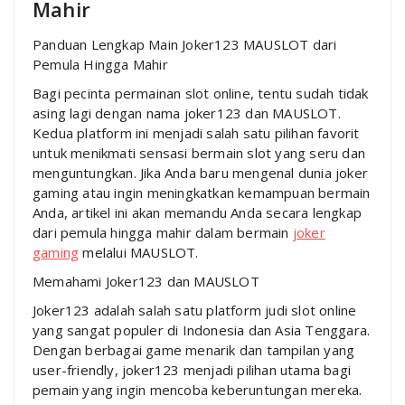
Mahir
Panduan Lengkap Main Joker123 MAUSLOT dari
Pemula Hingga Mahir
Bagi pecinta permainan slot online, tentu sudah tidak
asing lagi dengan nama joker123 dan MAUSLOT.
Kedua platform ini menjadi salah satu pilihan favorit
untuk menikmati sensasi bermain slot yang seru dan
menguntungkan. Jika Anda baru mengenal dunia joker
gaming atau ingin meningkatkan kemampuan bermain
Anda, artikel ini akan memandu Anda secara lengkap
dari pemula hingga mahir dalam bermain
joker
gaming
melalui MAUSLOT.
Memahami Joker123 dan MAUSLOT
Joker123 adalah salah satu platform judi slot online
yang sangat populer di Indonesia dan Asia Tenggara.
Dengan berbagai game menarik dan tampilan yang
user-friendly, joker123 menjadi pilihan utama bagi
pemain yang ingin mencoba keberuntungan mereka.