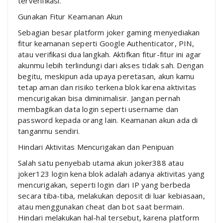
terverifikasi.
Gunakan Fitur Keamanan Akun
Sebagian besar platform joker gaming menyediakan
fitur keamanan seperti Google Authenticator, PIN,
atau verifikasi dua langkah. Aktifkan fitur-fitur ini agar
akunmu lebih terlindungi dari akses tidak sah. Dengan
begitu, meskipun ada upaya peretasan, akun kamu
tetap aman dan risiko terkena blok karena aktivitas
mencurigakan bisa diminimalisir. Jangan pernah
membagikan data login seperti username dan
password kepada orang lain. Keamanan akun ada di
tanganmu sendiri.
Hindari Aktivitas Mencurigakan dan Penipuan
Salah satu penyebab utama akun joker388 atau
joker123 login kena blok adalah adanya aktivitas yang
mencurigakan, seperti login dari IP yang berbeda
secara tiba-tiba, melakukan deposit di luar kebiasaan,
atau menggunakan cheat dan bot saat bermain.
Hindari melakukan hal-hal tersebut, karena platform