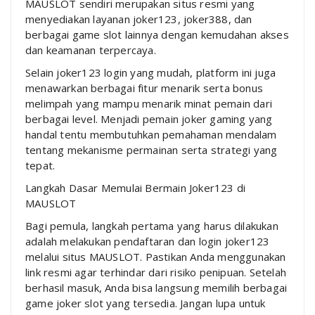
MAUSLOT sendiri merupakan situs resmi yang
menyediakan layanan joker123, joker388, dan
berbagai game slot lainnya dengan kemudahan akses
dan keamanan terpercaya.
Selain joker123 login yang mudah, platform ini juga
menawarkan berbagai fitur menarik serta bonus
melimpah yang mampu menarik minat pemain dari
berbagai level. Menjadi pemain joker gaming yang
handal tentu membutuhkan pemahaman mendalam
tentang mekanisme permainan serta strategi yang
tepat.
Langkah Dasar Memulai Bermain Joker123 di
MAUSLOT
Bagi pemula, langkah pertama yang harus dilakukan
adalah melakukan pendaftaran dan login joker123
melalui situs MAUSLOT. Pastikan Anda menggunakan
link resmi agar terhindar dari risiko penipuan. Setelah
berhasil masuk, Anda bisa langsung memilih berbagai
game joker slot yang tersedia. Jangan lupa untuk