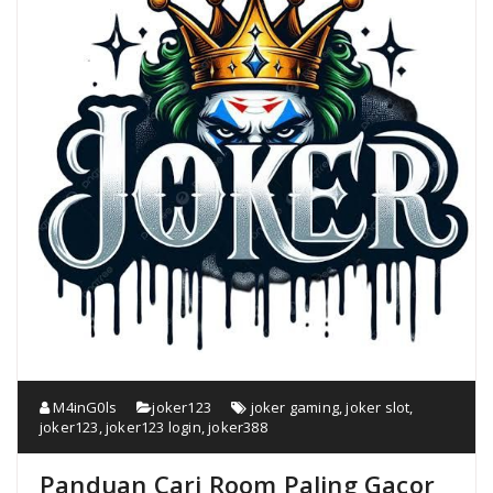
M4inG0ls
joker123
joker gaming
,
joker slot
,
joker123
,
joker123 login
,
joker388
Panduan Cari Room Paling Gacor