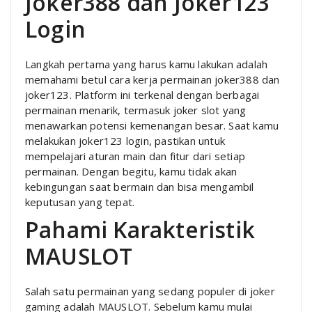
Joker388 dan Joker123
Login
Langkah pertama yang harus kamu lakukan adalah
memahami betul cara kerja permainan joker388 dan
joker123. Platform ini terkenal dengan berbagai
permainan menarik, termasuk joker slot yang
menawarkan potensi kemenangan besar. Saat kamu
melakukan joker123 login, pastikan untuk
mempelajari aturan main dan fitur dari setiap
permainan. Dengan begitu, kamu tidak akan
kebingungan saat bermain dan bisa mengambil
keputusan yang tepat.
Pahami Karakteristik
MAUSLOT
Salah satu permainan yang sedang populer di joker
gaming adalah MAUSLOT. Sebelum kamu mulai