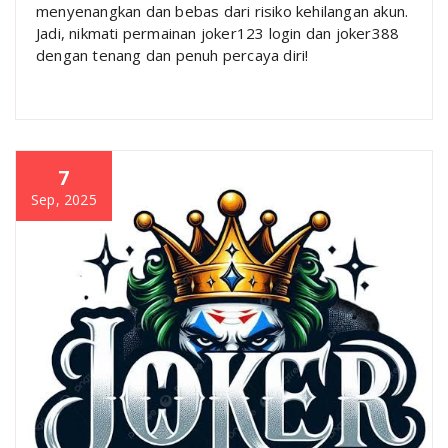
menyenangkan dan bebas dari risiko kehilangan akun.
Jadi, nikmati permainan joker123 login dan joker388
dengan tenang dan penuh percaya diri!
7
Sep, 2025