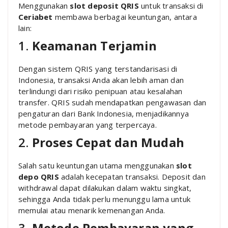
Menggunakan
slot deposit QRIS
untuk transaksi di
Ceriabet
membawa berbagai keuntungan, antara
lain:
1.
Keamanan Terjamin
Dengan sistem QRIS yang terstandarisasi di
Indonesia, transaksi Anda akan lebih aman dan
terlindungi dari risiko penipuan atau kesalahan
transfer. QRIS sudah mendapatkan pengawasan dan
pengaturan dari Bank Indonesia, menjadikannya
metode pembayaran yang terpercaya.
2.
Proses Cepat dan Mudah
Salah satu keuntungan utama menggunakan
slot
depo QRIS
adalah kecepatan transaksi. Deposit dan
withdrawal dapat dilakukan dalam waktu singkat,
sehingga Anda tidak perlu menunggu lama untuk
memulai atau menarik kemenangan Anda.
3.
Metode Pembayaran yang