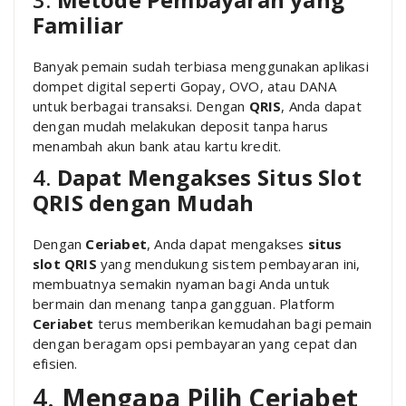
Familiar
Banyak pemain sudah terbiasa menggunakan aplikasi
dompet digital seperti Gopay, OVO, atau DANA
untuk berbagai transaksi. Dengan
QRIS
, Anda dapat
dengan mudah melakukan deposit tanpa harus
menambah akun bank atau kartu kredit.
4.
Dapat Mengakses Situs Slot
QRIS dengan Mudah
Dengan
Ceriabet
, Anda dapat mengakses
situs
slot QRIS
yang mendukung sistem pembayaran ini,
membuatnya semakin nyaman bagi Anda untuk
bermain dan menang tanpa gangguan. Platform
Ceriabet
terus memberikan kemudahan bagi pemain
dengan beragam opsi pembayaran yang cepat dan
efisien.
4.
Mengapa Pilih Ceriabet