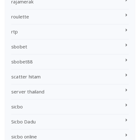
rajamerak
roulette
rtp
sbobet
sbobet88
scatter hitam
server thailand
sicbo
Sicbo Dadu
sicbo online