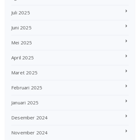
Juli 2025
Juni 2025
Mei 2025
April 2025
Maret 2025
Februari 2025
Januari 2025
Desember 2024
November 2024