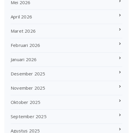
Mei 2026
April 2026
Maret 2026
Februari 2026
Januari 2026
Desember 2025
November 2025
Oktober 2025
September 2025
Agustus 2025