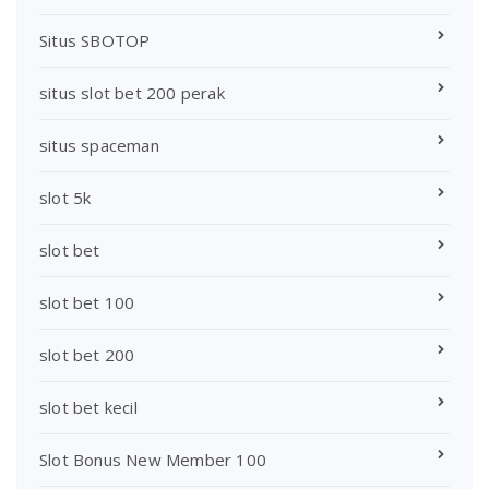
Situs SBOTOP
situs slot bet 200 perak
situs spaceman
slot 5k
slot bet
slot bet 100
slot bet 200
slot bet kecil
Slot Bonus New Member 100