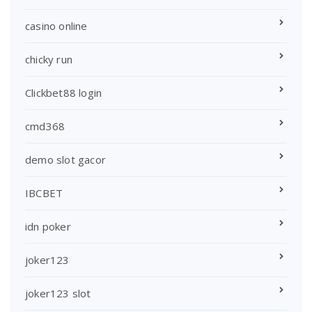
casino online
chicky run
Clickbet88 login
cmd368
demo slot gacor
IBCBET
idn poker
joker123
joker123 slot