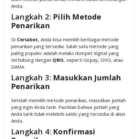
Anda.
Langkah 2:
Pilih Metode
Penarikan
Di
Ceriabet
, Anda bisa memilih berbagai metode
penarikan yang tersedia. Salah satu metode yang
paling populer adalah melalui dompet digital yang
terhubung dengan
QRIS
, seperti Gopay, OVO, atau
DANA.
Langkah 3:
Masukkan Jumlah
Penarikan
Setelah memilih metode penarikan, masukkan jumlah
yang ingin Anda tarik. Pastikan bahwa jumlah yang
Anda tarik tidak melebihi saldo yang tersedia di akun
Anda.
Langkah 4:
Konfirmasi