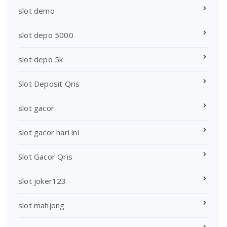
slot demo
slot depo 5000
slot depo 5k
Slot Deposit Qris
slot gacor
slot gacor hari ini
Slot Gacor Qris
slot joker123
slot mahjong