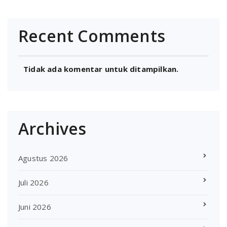
Recent Comments
Tidak ada komentar untuk ditampilkan.
Archives
Agustus 2026
Juli 2026
Juni 2026