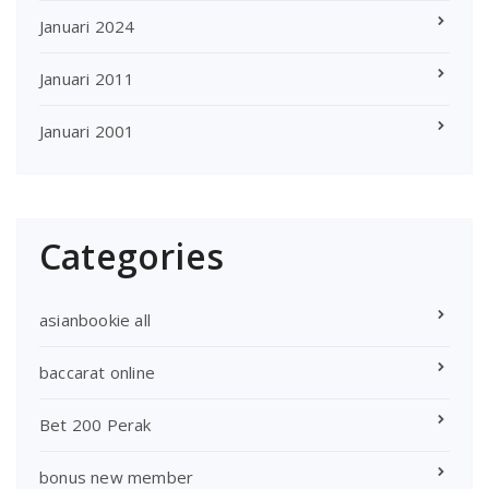
Januari 2024
Januari 2011
Januari 2001
Categories
asianbookie all
baccarat online
Bet 200 Perak
bonus new member