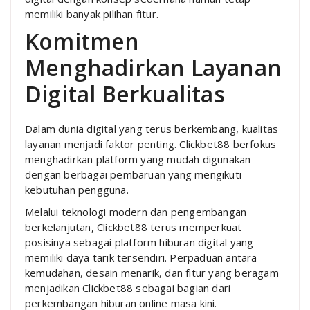
memiliki banyak pilihan fitur.
Komitmen
Menghadirkan Layanan
Digital Berkualitas
Dalam dunia digital yang terus berkembang, kualitas
layanan menjadi faktor penting. Clickbet88 berfokus
menghadirkan platform yang mudah digunakan
dengan berbagai pembaruan yang mengikuti
kebutuhan pengguna.
Melalui teknologi modern dan pengembangan
berkelanjutan, Clickbet88 terus memperkuat
posisinya sebagai platform hiburan digital yang
memiliki daya tarik tersendiri. Perpaduan antara
kemudahan, desain menarik, dan fitur yang beragam
menjadikan Clickbet88 sebagai bagian dari
perkembangan hiburan online masa kini.