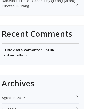
Rahasia RTP Slot Gacor Tinggi Yang Jarang
Diketahui Orang
Recent Comments
Tidak ada komentar untuk
ditampilkan.
Archives
Agustus 2026