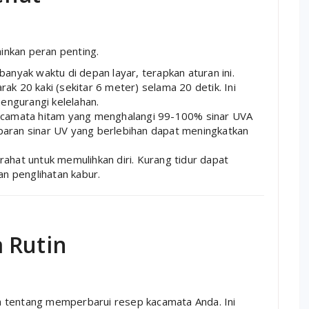
ainkan peran penting.
anyak waktu di depan layar, terapkan aturan ini.
rak 20 kaki (sekitar 6 meter) selama 20 detik. Ini
ngurangi kelelahan.
camata hitam yang menghalangi 99-100% sinar UVA
aparan sinar UV yang berlebihan dapat meningkatkan
hat untuk memulihkan diri. Kurang tidur dapat
an penglihatan kabur.
 Rutin
a tentang memperbarui resep kacamata Anda. Ini