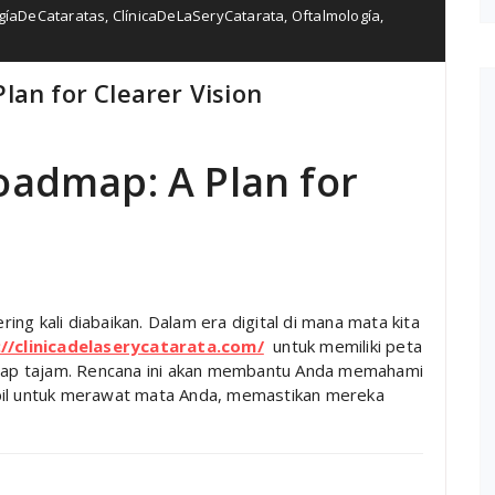
ugíaDeCataratas
,
ClínicaDeLaSeryCatarata
,
Oftalmología
,
lan for Clearer Vision
oadmap: A Plan for
ng kali diabaikan. Dalam era digital di mana mata kita
://clinicadelaserycatarata.com/
untuk memiliki peta
tetap tajam. Rencana ini akan membantu Anda memahami
mbil untuk merawat mata Anda, memastikan mereka