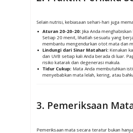
Selain nutrisi, kebiasaan sehari-hari juga mem
Aturan 20-20-20:
Jika Anda menghabiskan b
Setiap 20 menit, lihatlah sesuatu yang berja
membantu mengendurkan otot mata dan me
Lindungi dari Sinar Matahari:
Kenakan ka
dan UVB setiap kali Anda berada di luar. P
risiko katarak dan degenerasi makula.
Tidur Cukup:
Mata Anda membutuhkan istira
menyebabkan mata lelah, kering, atau bahk
3. Pemeriksaan Mata
Pemeriksaan mata secara teratur bukan hany