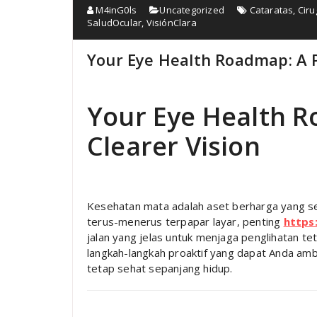
M4inG0ls
Uncategorized
Cataratas
,
Cir
SaludOcular
,
VisiónClara
Your Eye Health Roadmap: A P
Your Eye Health R
Clearer Vision
Kesehatan mata adalah aset berharga yang seri
terus-menerus terpapar layar, penting
https
jalan yang jelas untuk menjaga penglihatan 
langkah-langkah proaktif yang dapat Anda a
tetap sehat sepanjang hidup.