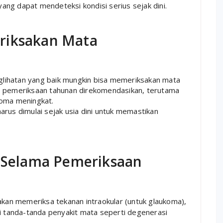
ng dapat mendeteksi kondisi serius sejak dini.
riksakan Mata
ihatan yang baik mungkin bisa memeriksakan mata
40, pemeriksaan tahunan direkomendasikan, terutama
ukoma meningkat.
rus dimulai sejak usia dini untuk memastikan
a Selama Pemeriksaan
akan memeriksa tekanan intraokular (untuk glaukoma),
si tanda-tanda penyakit mata seperti degenerasi