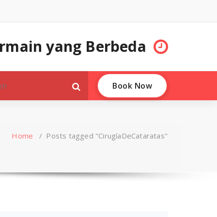
Bermain yang Berbeda
Book Now
Home
/
Posts tagged "CirugíaDeCataratas"