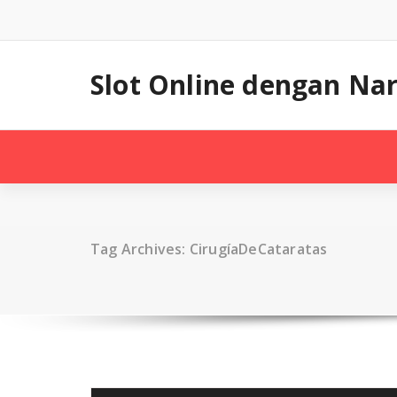
Skip
to
content
Slot Online dengan Na
Tag Archives: CirugíaDeCataratas