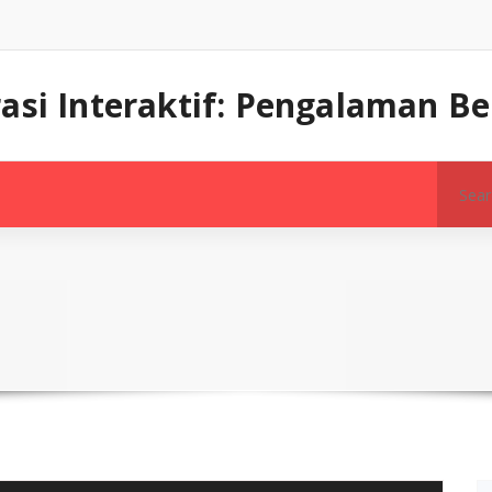
rasi Interaktif: Pengalaman 
Search
for: