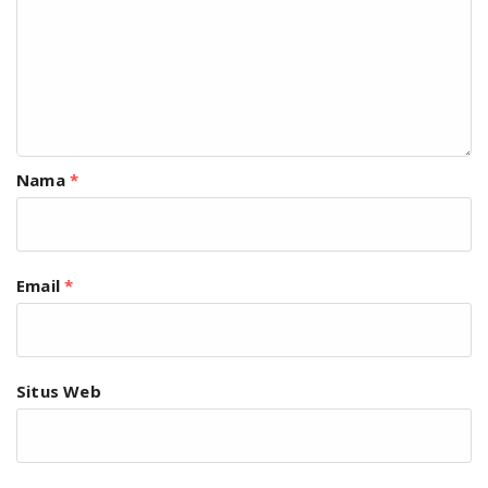
Nama
*
Email
*
Situs Web