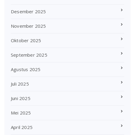
Desember 2025
November 2025
Oktober 2025
September 2025
Agustus 2025
Juli 2025
Juni 2025
Mei 2025
April 2025