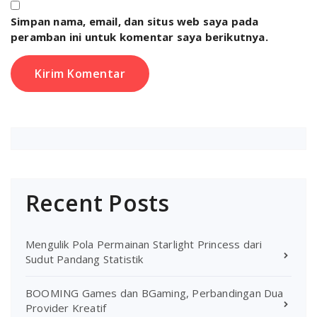
Simpan nama, email, dan situs web saya pada
peramban ini untuk komentar saya berikutnya.
Recent Posts
Mengulik Pola Permainan Starlight Princess dari
Sudut Pandang Statistik
BOOMING Games dan BGaming, Perbandingan Dua
Provider Kreatif