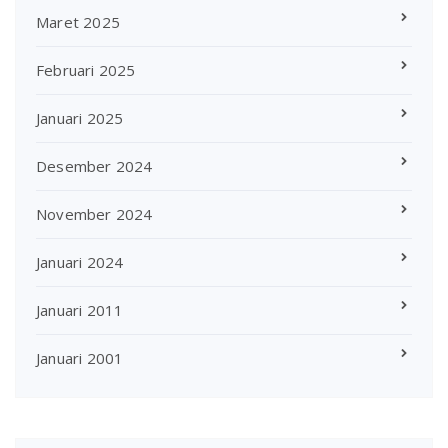
Maret 2025
Februari 2025
Januari 2025
Desember 2024
November 2024
Januari 2024
Januari 2011
Januari 2001