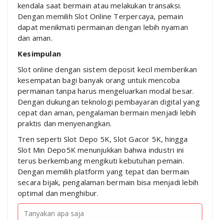
kendala saat bermain atau melakukan transaksi.
Dengan memilih Slot Online Terpercaya, pemain
dapat menikmati permainan dengan lebih nyaman
dan aman.
Kesimpulan
Slot online dengan sistem deposit kecil memberikan
kesempatan bagi banyak orang untuk mencoba
permainan tanpa harus mengeluarkan modal besar.
Dengan dukungan teknologi pembayaran digital yang
cepat dan aman, pengalaman bermain menjadi lebih
praktis dan menyenangkan.
Tren seperti Slot Depo 5K, Slot Gacor 5K, hingga
Slot Min Depo5K menunjukkan bahwa industri ini
terus berkembang mengikuti kebutuhan pemain.
Dengan memilih platform yang tepat dan bermain
secara bijak, pengalaman bermain bisa menjadi lebih
optimal dan menghibur.