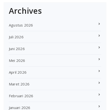
Archives
Agustus 2026
Juli 2026
Juni 2026
Mei 2026
April 2026
Maret 2026
Februari 2026
Januari 2026