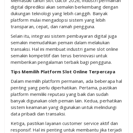
Memasuki tahun Slot Gacor 2026, industri permainan
digital diprediksi akan semakin berkembang dengan
dukungan teknologi yang lebih canggih. Banyak
platform mulai mengadopsi sistem yang lebih
transparan, cepat, dan ramah pengguna.
Selain itu, integrasi sistem pembayaran digital juga
semakin memudahkan pemain dalam melakukan
transaksi. Hal ini membuat industri game slot online
semakin kompetitif dan terus berinovasi untuk
memberikan pengalaman terbaik bagi pengguna.
Tips Memilih Platform Slot Online Terpercaya
Dalam memilih platform permainan, ada beberapa hal
penting yang perlu diperhatikan. Pertama, pastikan
platform memiliki reputasi yang baik dan sudah
banyak digunakan oleh pemain lain. Kedua, perhatikan
sistem keamanan yang digunakan untuk melindungi
data pribadi dan transaksi.
Ketiga, pastikan layanan customer service aktif dan
responsif. Hal ini penting untuk membantu jika terjadi