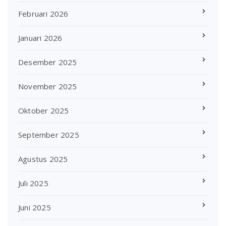
Februari 2026
Januari 2026
Desember 2025
November 2025
Oktober 2025
September 2025
Agustus 2025
Juli 2025
Juni 2025