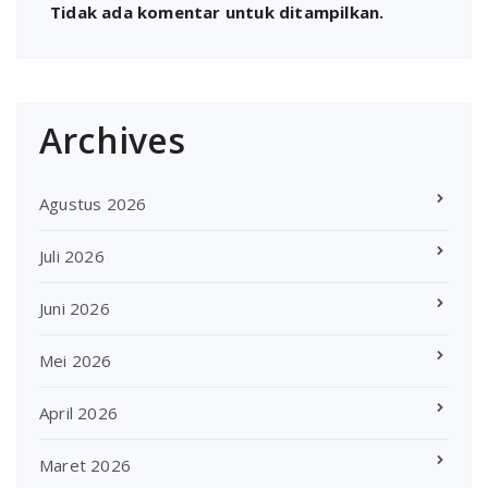
Tidak ada komentar untuk ditampilkan.
Archives
Agustus 2026
Juli 2026
Juni 2026
Mei 2026
April 2026
Maret 2026