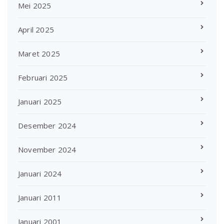
Mei 2025
April 2025
Maret 2025
Februari 2025
Januari 2025
Desember 2024
November 2024
Januari 2024
Januari 2011
Januari 2001